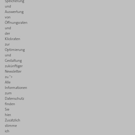
Speicherung
und
Auswertung
von
Öffnungsraten
und
der
Klickraten
zur
Optimierung
und
Gestaltung
zukünftiger
Newsletter
zu.">
Alle
Informationen
zum
Datenschutz
finden
Sie
hier.
Zusätzlich
stimme
ich