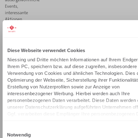
Events,
interessante
Aktionen
und
aktuelle
Angebote.
E-
Diese Webseite verwendet Cookies
MAIL
Niessing und Dritte möchten Informationen auf Ihrem Endgerä
Ihrem PC, speichern bzw. auf diese zugreifen, insbesondere 
Verwendung von Cookies und ähnlichen Technologien. Dies d
Anti-Roboter-Verifizierung
Optimierung der Webseite, Sicherstellung ihrer Funktionalitä
Hier klicken
Erstellung von Nutzerprofilen sowie zur Anzeige von
Friendly
Captcha ⇗
interessenbezogener Werbung. Hierbei werden auch Ihre
personenbezogenen Daten verarbeitet. Diese Daten werden 
ABSENDEN
unserer Datenschutzerklärung aufgeführten Unternehmen off
Ggf. verarbeiten diese Empfänger Ihre personenbezogenen 
Datenschutz:
weiteren, eigenen Zwecken, gemeinsam mit uns oder in unse
Ich
möchte
Einwilligungsauswahl
regelmäßig
Indem Sie auf "ALLE ZULASSEN" klicken, willigen Sie in die
Notwendig
von