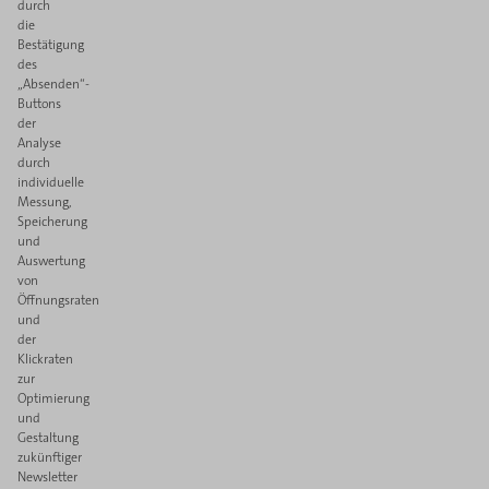
durch
die
Bestätigung
des
„Absenden“-
Buttons
der
Analyse
durch
individuelle
Messung,
Speicherung
und
Auswertung
von
Öffnungsraten
und
der
Klickraten
zur
Optimierung
und
Gestaltung
zukünftiger
Newsletter