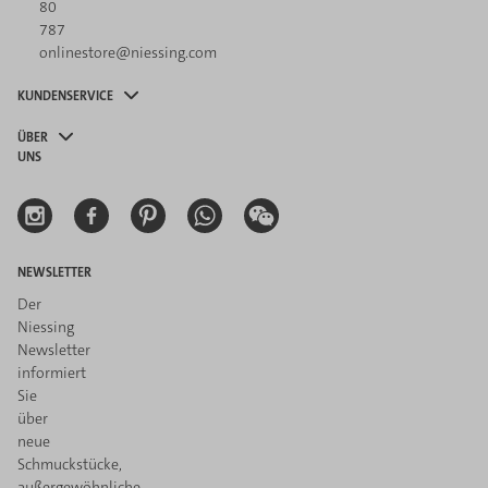
80
787
onlinestore@niessing.com
KUNDENSERVICE
ÜBER
UNS
NEWSLETTER
Der
Niessing
Newsletter
informiert
Sie
über
neue
Schmuckstücke,
außergewöhnliche