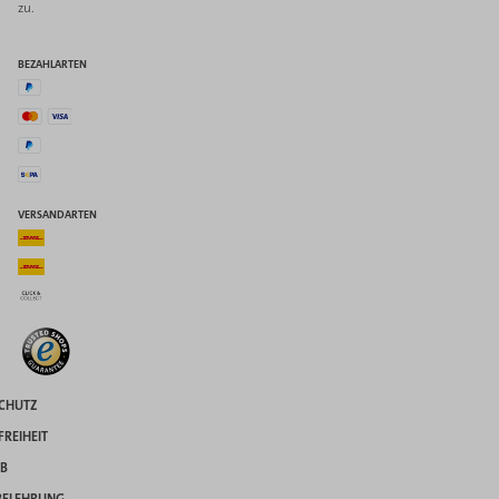
zu.
BEZAHLARTEN
VERSANDARTEN
CHUTZ
FREIHEIT
B