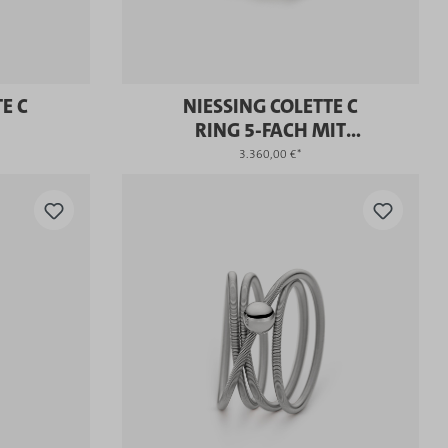
E C
NIESSING COLETTE C
RING 5-FACH MIT
FASSUNG
3.360,00 €*
KAUFEN