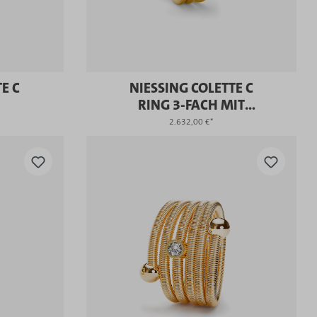
E C
NIESSING COLETTE C
RING 3-FACH MIT
FASSUNG
2.632,00 €*
KAUFEN