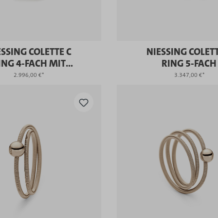
ESSING COLETTE C
NIESSING COLETT
ING 4-FACH MIT
RING 5-FACH
FASSUNG
2.996,00 €*
3.347,00 €*
KAUFEN
KAUFEN