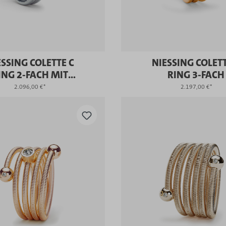
ESSING COLETTE C
NIESSING COLETT
ING 2-FACH MIT
RING 3-FACH
FASSUNG
2.096,00 €*
2.197,00 €*
KAUFEN
KAUFEN